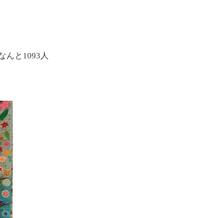
！
んと1093人