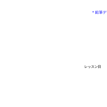
＊鉛筆デ
レッスン日