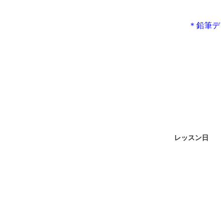
＊鉛筆デ
レッスン日