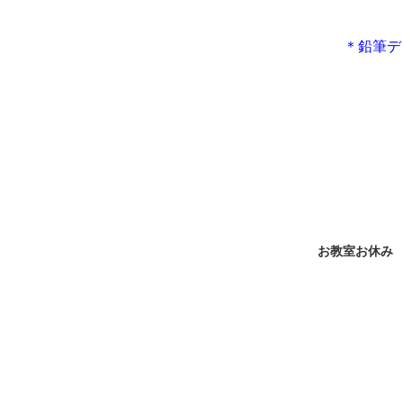
＊鉛筆デ
お教室お休み