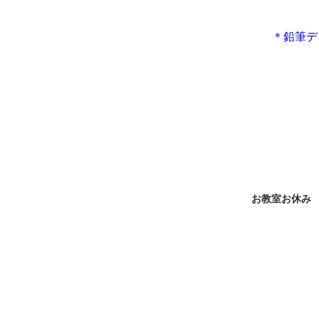
＊鉛筆デ
お教室お休み