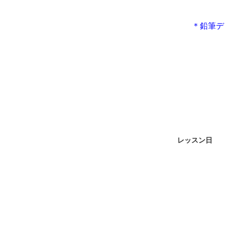
＊鉛筆デ
レッスン日