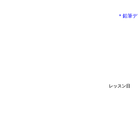
＊鉛筆デ
レッスン日