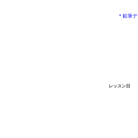
＊鉛筆デ
レッスン日