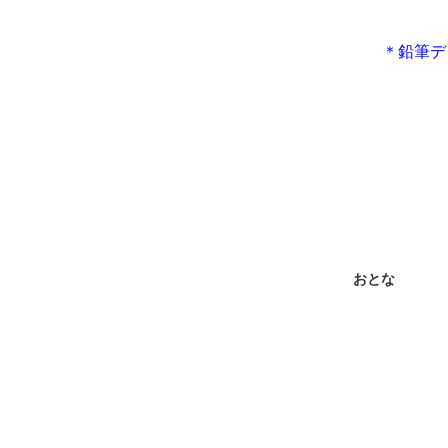
＊鉛筆デ
おとな