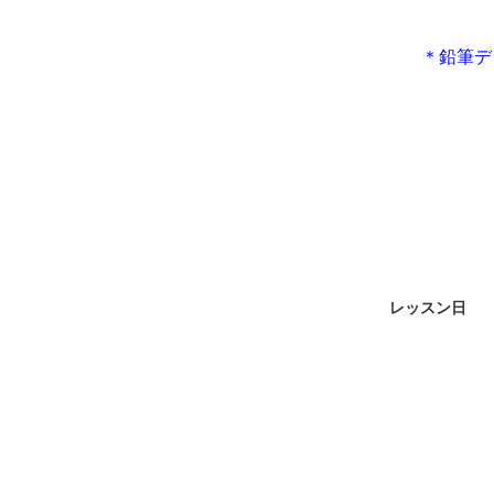
＊鉛筆デ
レッスン日