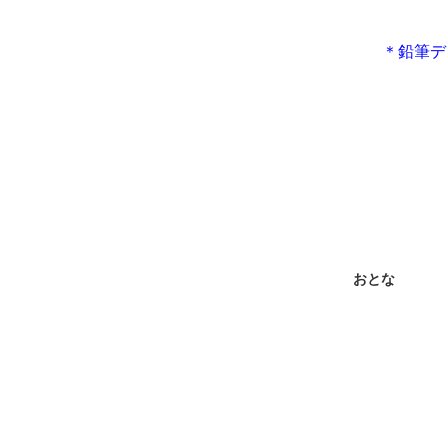
＊鉛筆デ
おとな