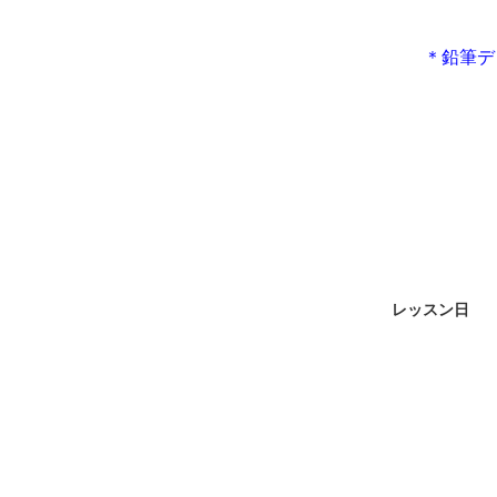
＊鉛筆デ
レッスン日