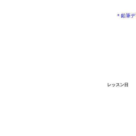
＊鉛筆デ
レッスン日