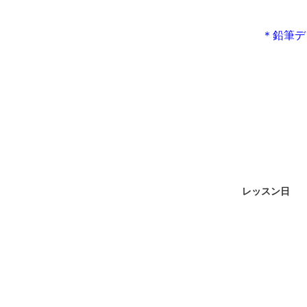
＊鉛筆デ
レッスン日