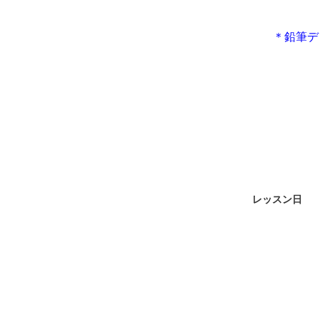
＊鉛筆デ
レッスン日