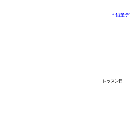
＊鉛筆デ
レッスン日