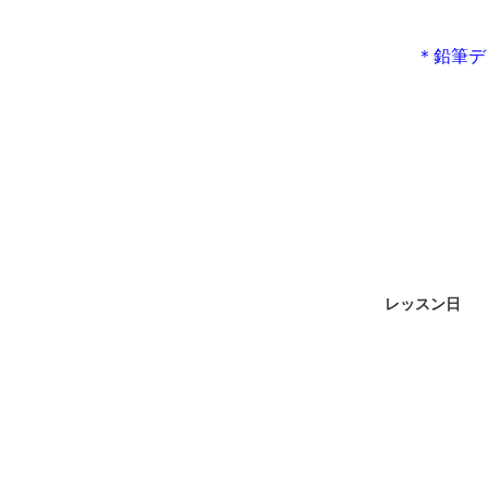
＊鉛筆デ
レッスン日