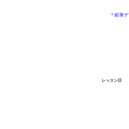
＊鉛筆デ
レッスン日