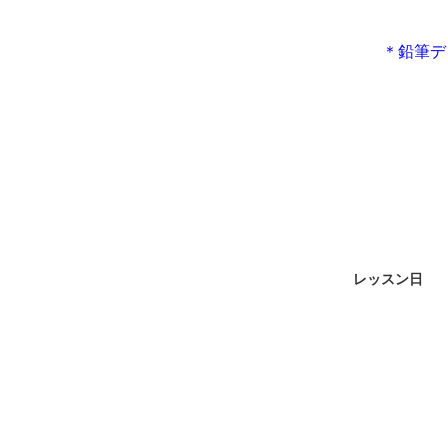
＊鉛筆デ
レッスン日