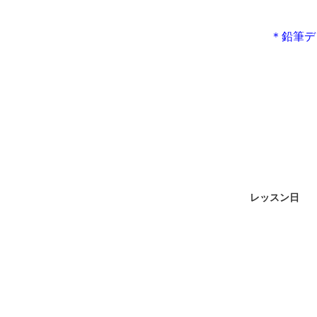
＊鉛筆デ
レッスン日