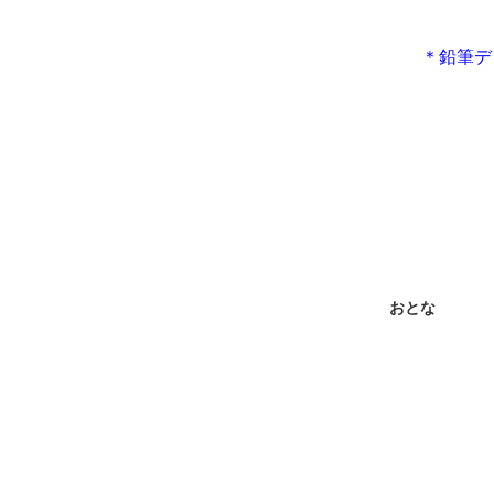
＊鉛筆デ
おとな