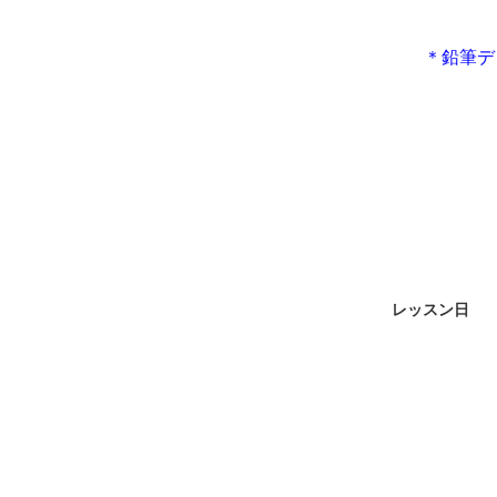
＊鉛筆デ
レッスン日