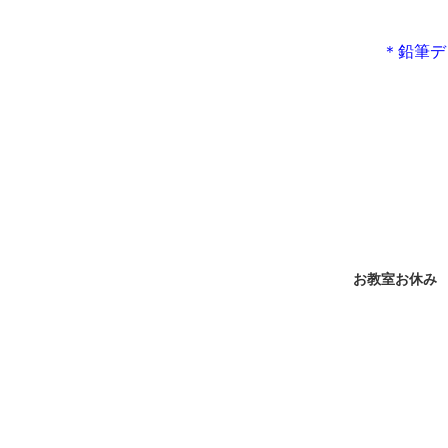
＊鉛筆デ
お教室お休み