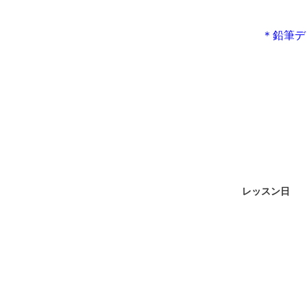
＊鉛筆デ
レッスン日