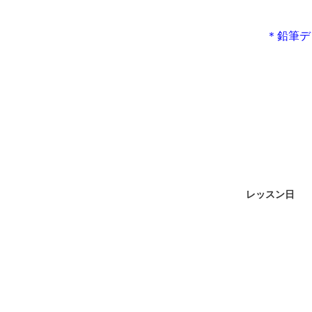
＊鉛筆デ
レッスン日