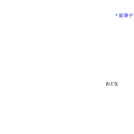
＊鉛筆デ
おとな