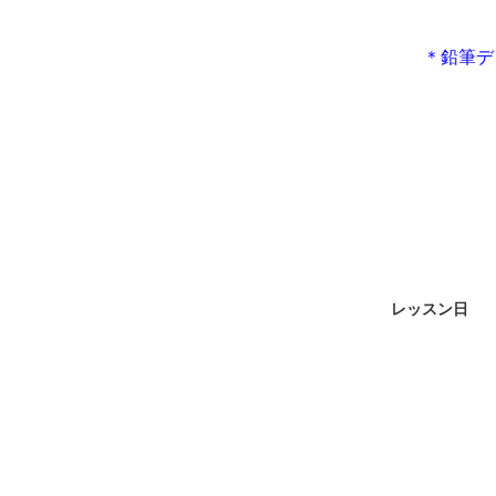
＊鉛筆デ
レッスン日