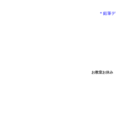
＊鉛筆デ
お教室お休み