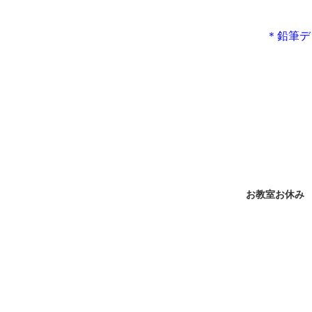
＊鉛筆デ
お教室お休み