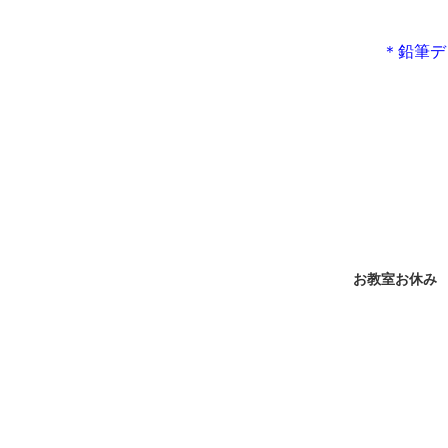
＊鉛筆デ
お教室お休み