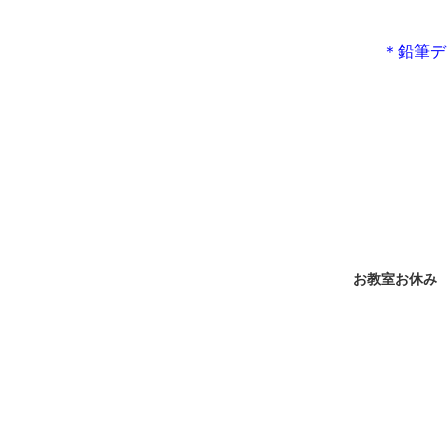
＊鉛筆デ
お教室お休み