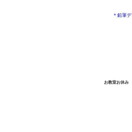
＊鉛筆デ
お教室お休み