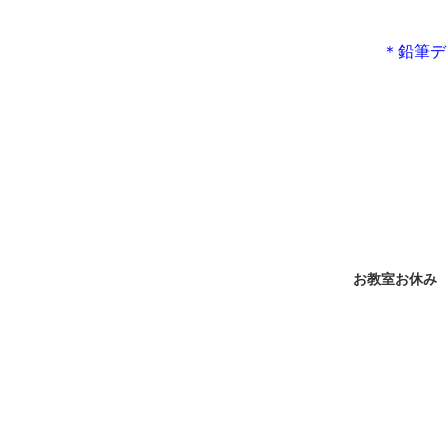
＊鉛筆デ
お教室お休み