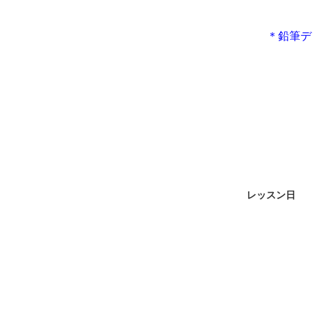
＊鉛筆デ
レッスン日